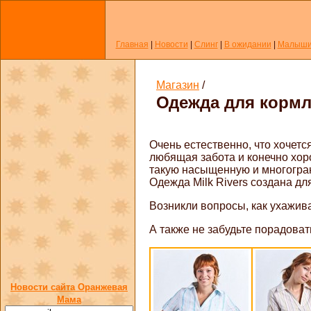
Главная
|
Новости
|
Слинг
|
В ожидании
|
Малыш
Магазин
/
Одежда для кормле
Очень естественно, что хочетс
любящая забота и конечно хор
такую насыщенную и многогран
Одежда Milk Rivers создана для
Возникли вопросы, как ухажив
А также не забудьте порадова
Новости сайта Оранжевая
Мама