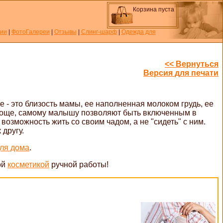
Корзина пуста
ции
|
ФотоГалереи
|
Отзывы
|
Слинг-шарф
|
Одежда для
<< Вернуться
Версия для печати
 - это близость мамы, ее наполненная молоком грудь, ее
проще, самому малышу позволяют быть включенным в
озможность жить со своим чадом, а не "сидеть" с ним.
 другу.
для дома
.
ой
косметикой
ручной работы!