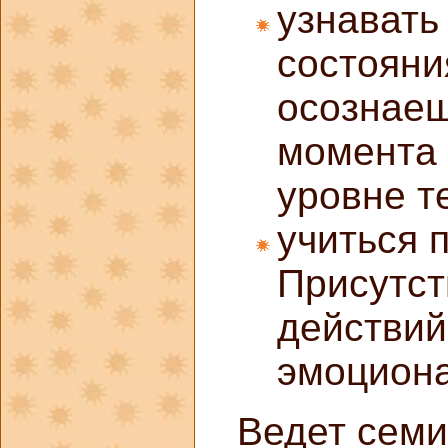
узнавать
состояни
осознаеш
момента 
уровне т
учиться 
Присутст
действий
эмоциона
Ведет сем