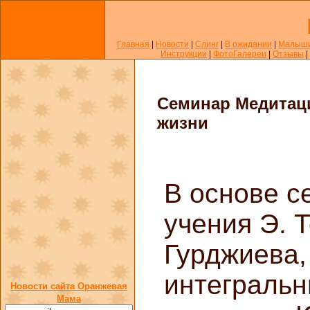
Главная
|
Новости
|
Слинг
|
В ожидании
|
Малыш
Инструкции
|
ФотоГалереи
|
Отзывы
|
Семинар Медитац
жизни
В основе с
учения Э. 
Гурджиева,
интеграль
Новости сайта Оранжевая
Мама