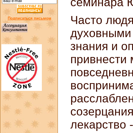
семинара Ю
Часто люд
Подписаться письмом
духовными 
знания и о
привнести 
повседневн
воспринима
расслаблен
созерцания
лекарство -