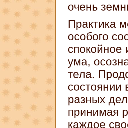
очень земн
Практика м
особого со
спокойное 
ума, осозн
тела. Прод
состоянии 
разных дел
принимая 
каждое сво