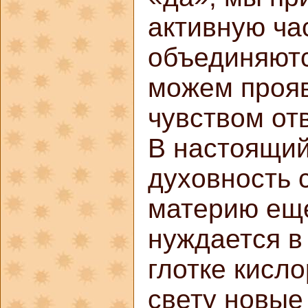
активную ча
объединяютс
можем прояв
чувством от
В настоящий
духовность 
материю еще
нуждается в
глотке кисло
свету новые