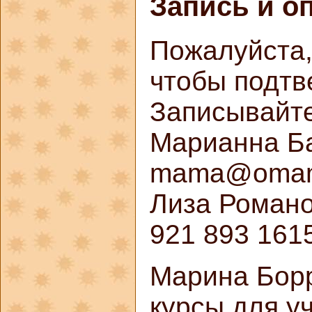
Запись и о
Пожалуйста,
чтобы подтв
Записывайте
Марианна Ба
mama@omama
Лиза Романов
921 893 161
Марина Борр
курсы для у