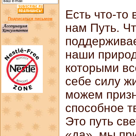
Есть что-то 
Подписаться письмом
нам Путь. Чт
поддерживае
наши природ
которыми вс
себе силу ж
можем призн
способное тв
Это путь све
«да», мы пр