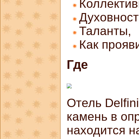
Коллектив
Духовност
Таланты,
Как прояв
Где
Отель Delfin
камень в оп
находится н