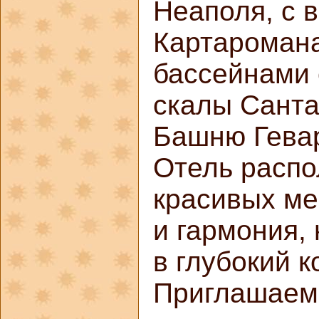
Неаполя, с 
Картаромана
бассейнами 
скалы Санта
Башню Гевар
Отель распо
красивых ме
и гармония,
в глубокий к
Приглашаем 