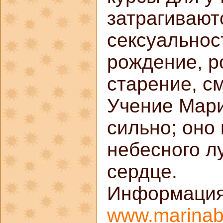
затрагивают
сексуальност
рождение, р
старение, с
Учение Мари
сильно; оно
небесного лу
сердце.
Информация
www.marinab