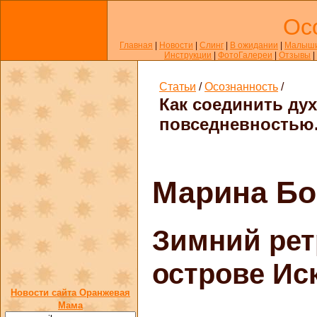
Ос
Главная
|
Новости
|
Слинг
|
В ожидании
|
Малыш
Инструкции
|
ФотоГалереи
|
Отзывы
|
Статьи
/
Осознанность
/
Как соединить ду
повседневностью.
Марина Бо
Зимний рет
острове Ис
Новости сайта Оранжевая
Мама