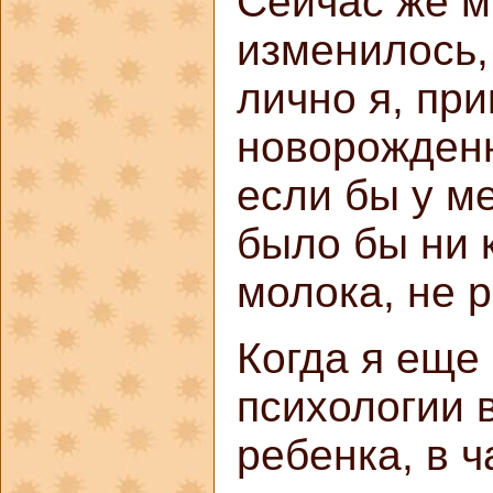
Сейчас же м
изменилось, 
лично я, пр
новорожденн
если бы у м
было бы ни 
молока, не р
Когда я еще 
психологии 
ребенка, в ч