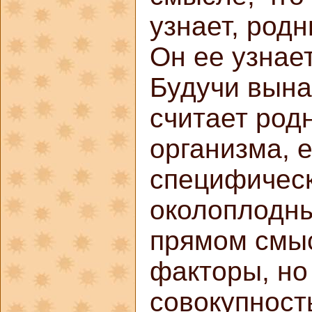
узнает, родн
Он ее узнае
Будучи вын
считает род
организма, е
специфическ
околоплодны
прямом смыс
факторы, но
совокупност