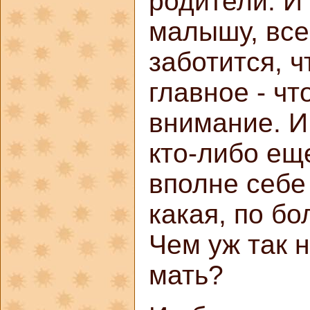
родители. И 
малышу, все
заботится, 
главное - чт
внимание. И
кто-либо ещ
вполне себе
какая, по бо
Чем уж так 
мать?