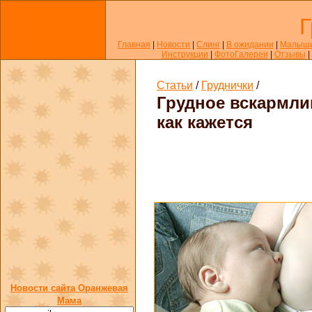
Г
Главная
|
Новости
|
Слинг
|
В ожидании
|
Малыш
Инструкции
|
ФотоГалереи
|
Отзывы
|
Статьи
/
Груднички
/
Грудное вскармлив
как кажется
Новости сайта Оранжевая
Мама