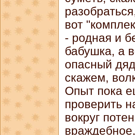
разобраться,
вот "компле
- родная и 
бабушка, а в
опасный дядь
скажем, волк
Опыт пока е
проверить на
вокруг поте
враждебное,