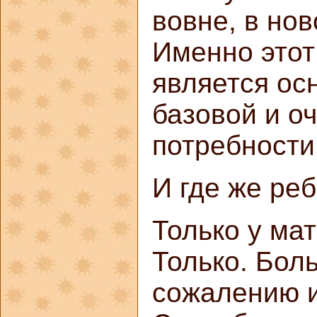
вовне, в но
Именно это
является ос
базовой и о
потребности
И где же ре
Только у мат
Только. Боль
сожалению и