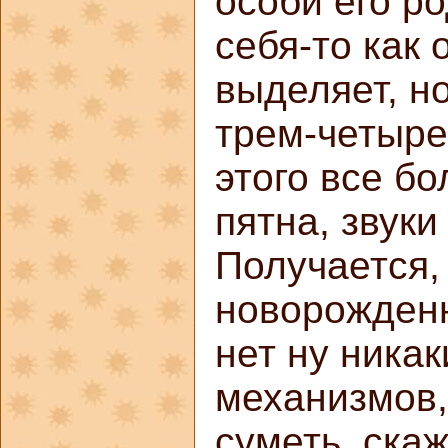
особи его ро
себя-то как
выделяет, но
трем-четыре
этого все б
пятна, звук
Получается, 
новорожденн
нет ну никак
механизмов,
суметь, ска