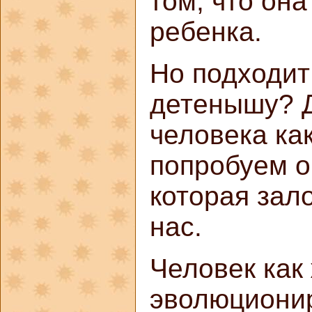
том, что он
ребенка.
Но подходит
детенышу? 
человека ка
попробуем о
которая зал
нас.
Человек как
эволюциони