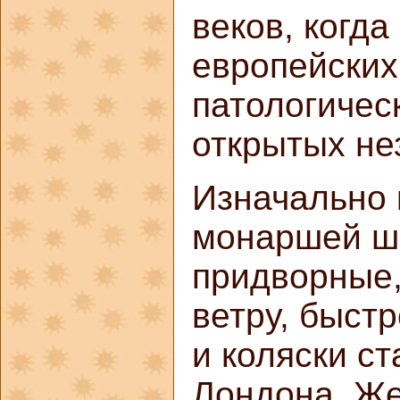
веков, когда
европейских
патологичес
открытых нез
Изначально 
монаршей ша
придворные,
ветру, быст
и коляски с
Лондона. Ж