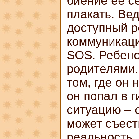
биение ее с
плакать. Ве
доступный р
коммуникаци
SOS. Ребено
родителями,
том, где он 
он попал в 
ситуацию – о
может съест
реальность,