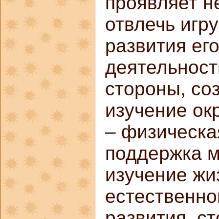
проявляет н
отвлечь игр
развития ег
деятельност
стороны, со
изучение ок
– физическа
поддержка 
изучение жи
естественно
развития, ст