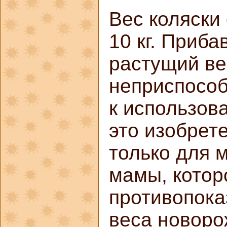
Вес коляски
10 кг. Приба
растущий ве
неприспособ
к использов
это изобрет
только для 
мамы, котор
противопока
веса новоро