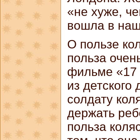
«не хуже, че
вошла в наш
О пользе ко
польза очен
фильме «17 
из детского 
солдату коля
держать ребе
польза коля