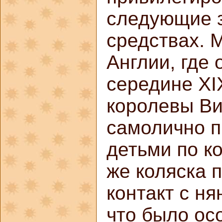
следующие з
средствах. 
Англии, где
середине XI
королевы Ви
самолично п
детьми по к
же коляска 
контакт с н
что было ос