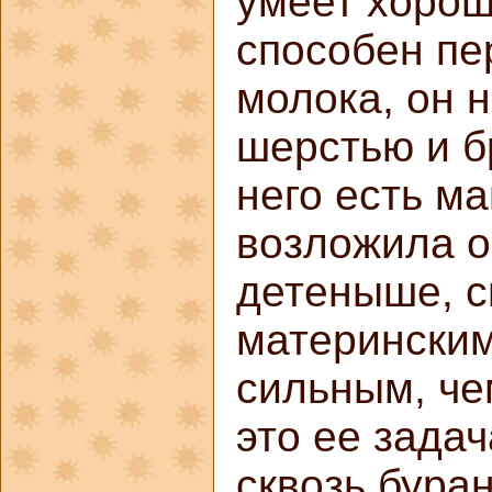
умеет хорош
способен пе
молока, он 
шерстью и б
него есть м
возложила о
детеныше, с
материнским
сильным, че
это ее задач
сквозь бура