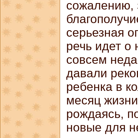
сожалению, 
благополучи
серьезная о
речь идет о
совсем неда
давали реко
ребенка в к
месяц жизни
рождаясь, п
новые для н