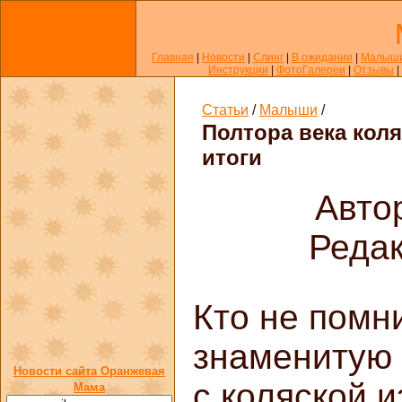
Главная
|
Новости
|
Слинг
|
В ожидании
|
Малыш
Инструкции
|
ФотоГалереи
|
Отзывы
|
Статьи
/
Малыши
/
Полтора века коля
итоги
Авто
Редак
Кто не помн
знаменитую
Новости сайта Оранжевая
с коляской и
Мама