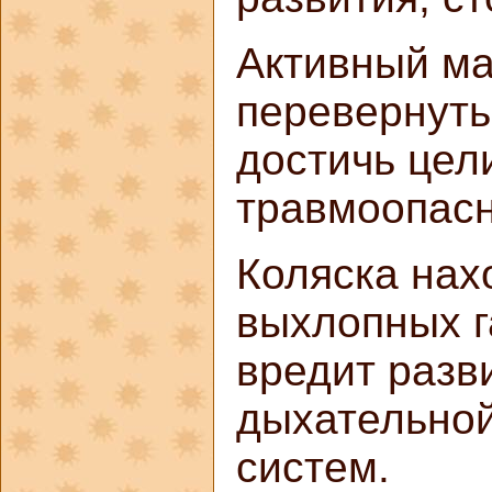
Активный м
перевернуть
достичь цели
травмоопасн
Коляска нах
выхлопных г
вредит разв
дыхательной
систем.