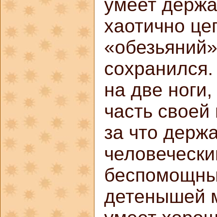
умеет держа
хаотично цеп
«обезьяний»
сохранился.
на две ноги
часть своей 
за что держ
человечески
беспомощны
детенышей 