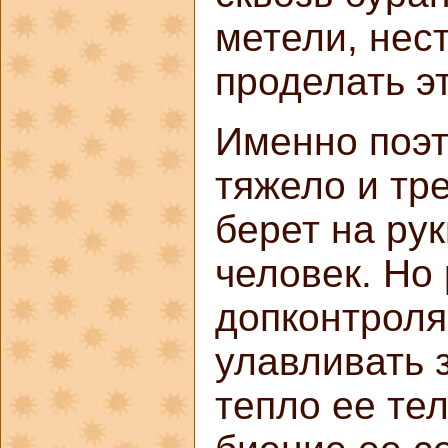
метели, нест
проделать эт
Именно поэ
тяжело и тр
берет на ру
человек. Но
допконтроля
улавливать 
тепло ее те