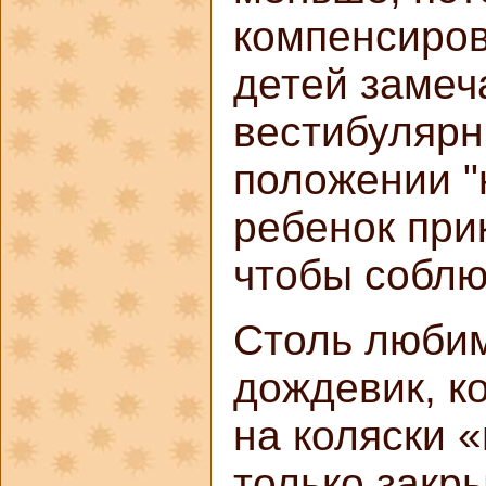
компенсиров
детей замеч
вестибулярн
положении "
ребенок при
чтобы соблю
Столь люби
дождевик, к
на коляски «
только закры