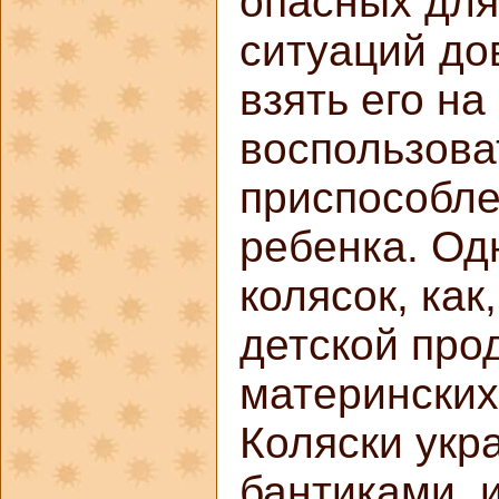
опасных для
ситуаций до
взять его на
воспользова
приспособл
ребенка. Од
колясок, как
детской про
материнских
Коляски укр
бантиками, 