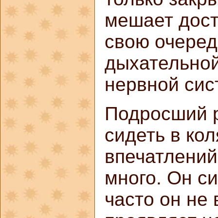
мешает досту
свою очеред
дыхательной
нервной сис
Подросший 
сидеть в ко
впечатлений
много. Он с
часто он не 