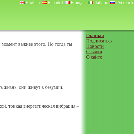
English
Español
Français
Italiano
Русский
Главная
Подписаться
 момент важнее этого. Но тогда ты
Новости
Ссылки
О сайте
ь жизнь, они живут в безумии.
ой, тонкая энергетическая вибрация –