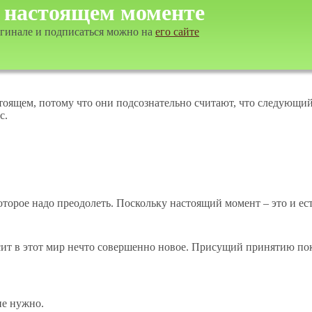
о настоящем моменте
игинале и подписаться можно на
его сайте
оящем, потому что они подсознательно считают, что следующий
с.
торое надо преодолеть. Поскольку настоящий момент – это и ест
ит в этот мир нечто совершенно новое. Присущий принятию пок
не нужно.