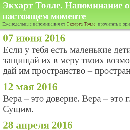
Экхарт Толле. Напоминание о
настоящем моменте
Еженедельные напоминания от
Экхарта Толле
, прочитать в ор
07 июня 2016
Если у тебя есть маленькие дет
защищай их в меру твоих возмо
дай им пространство – простран
12 мая 2016
Вера – это доверие. Вера – это 
Сущим.
28 апреля 2016